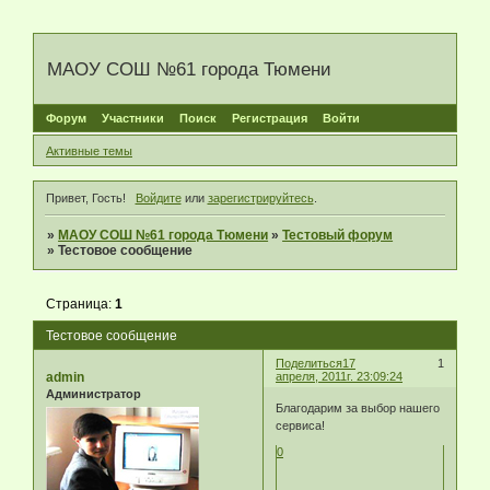
МАОУ СОШ №61 города Тюмени
Форум
Участники
Поиск
Регистрация
Войти
Активные темы
Привет, Гость!
Войдите
или
зарегистрируйтесь
.
»
МАОУ СОШ №61 города Тюмени
»
Тестовый форум
»
Тестовое сообщение
Страница:
1
Тестовое сообщение
Поделиться
17
1
admin
апреля, 2011г. 23:09:24
Администратор
Благодарим за выбор нашего
сервиса!
0