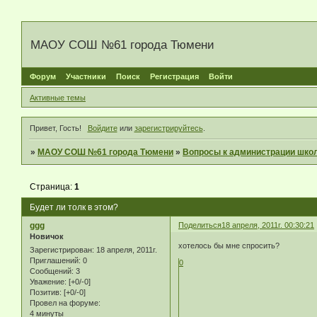
МАОУ СОШ №61 города Тюмени
Форум
Участники
Поиск
Регистрация
Войти
Активные темы
Привет, Гость!
Войдите
или
зарегистрируйтесь
.
»
МАОУ СОШ №61 города Тюмени
»
Вопросы к администрации шко
Страница:
1
Будет ли толк в этом?
ggg
Поделиться
18 апреля, 2011г. 00:30:21
Новичок
хотелось бы мне спросить?
Зарегистрирован
: 18 апреля, 2011г.
Приглашений:
0
0
Сообщений:
3
Уважение:
[+0/-0]
Позитив:
[+0/-0]
Провел на форуме:
4 минуты